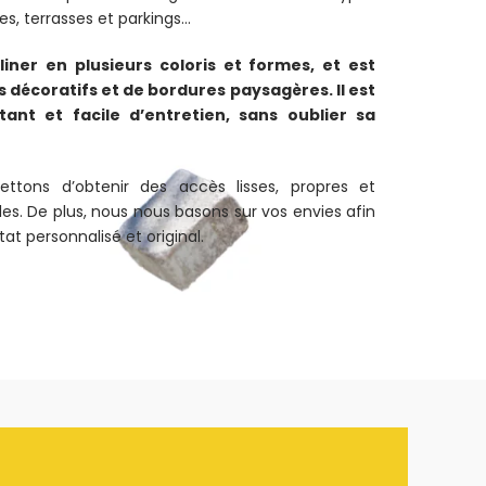
ées, terrasses et parkings…
iner en plusieurs coloris et formes, et est
 décoratifs et de bordures paysagères. Il est
tant et facile d’entretien, sans oublier sa
ettons d’obtenir des accès lisses, propres et
es. De plus, nous nous basons sur vos envies afin
at personnalisé et original.